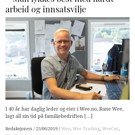
arbeid og innsatsvilje
I 40 år har daglig leder og eier i Wee.no, Rune Wee,
lagt all sin tid på familiebedriften […]
Redaksjonen
25/06/2019
Wee
,
Wee Trading
,
WeeCar
,