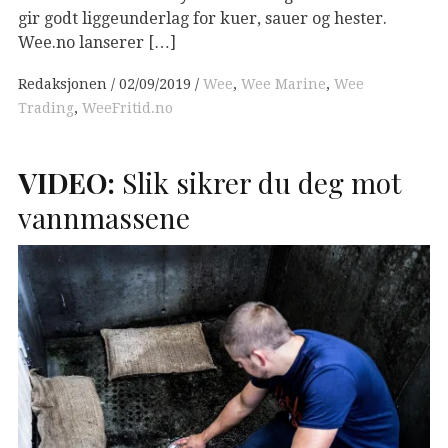
gir godt liggeunderlag for kuer, sauer og hester.
Wee.no lanserer […]
Redaksjonen
02/09/2019
Wee
,
Wee Marine
,
Wee
Trading
,
WeeFritid.no
VIDEO
:
Slik sikrer du deg mot
vannmassene