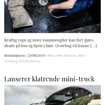
Kraftig regn og store vannmengder kan fort gjøre
skade på hus og hjem i høst. Growbag vil kunne […]
Redaksjonen
29/08/2019
Wee
,
Wee Marine
,
Wee
Trading
,
WeeFritid.no
Lanserer klatrende mini-truck