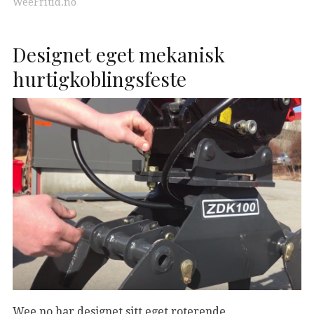
WeeFritid.no
Designet eget mekanisk
hurtigkoblingsfeste
Wee.no har designet sitt eget roterende