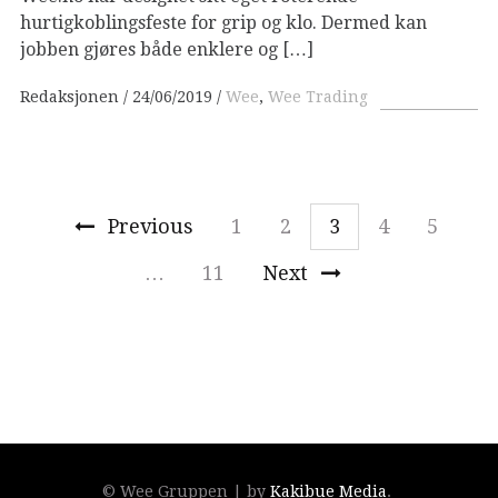
hurtigkoblingsfeste for grip og klo. Dermed kan
jobben gjøres både enklere og […]
Redaksjonen
24/06/2019
Wee
,
Wee Trading
Previous
1
2
3
4
5
…
11
Next
© Wee Gruppen | by
Kakibue Media
.