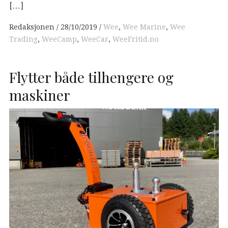
[…]
Redaksjonen
28/10/2019
Wee
,
Wee Marine
,
Wee
Trading
,
WeeCamp
,
WeeCar
,
WeeFritid.no
Flytter både tilhengere og
maskiner