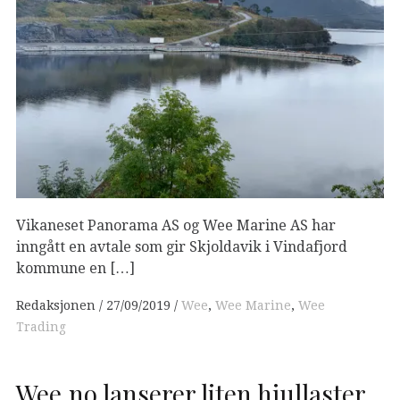
Vikaneset Panorama AS og Wee Marine AS har
inngått en avtale som gir Skjoldavik i Vindafjord
kommune en […]
Redaksjonen
27/09/2019
Wee
,
Wee Marine
,
Wee
Trading
Wee.no lanserer liten hjullaster