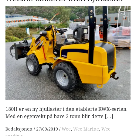
180H er en ny hjullaster i den etablerte RWX-serien.
Med en egenvekt på bare 2 tonn blir dette […]
Redaksjonen
27/09/2019
Wee
,
Wee Marine
,
Wee