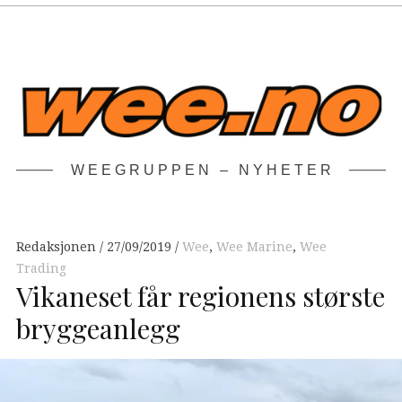
WEEGRUPPEN – NYHETER
Redaksjonen
27/09/2019
Wee
,
Wee Marine
,
Wee
Trading
Vikaneset får regionens største
bryggeanlegg