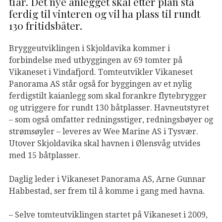
tiår. Det nye anlegget skal etter plan stå
ferdig til vinteren og vil ha plass til rundt
130 fritidsbåter.
Bryggeutviklingen i Skjoldavika kommer i
forbindelse med utbyggingen av 69 tomter på
Vikaneset i Vindafjord. Tomteutvikler Vikaneset
Panorama AS står også for byggingen av et nylig
ferdigstilt kaianlegg som skal forankre flytebrygger
og utriggere for rundt 130 båtplasser. Havneutstyret
– som også omfatter redningsstiger, redningsbøyer og
strømsøyler – leveres av Wee Marine AS i Tysvær.
Utover Skjoldavika skal havnen i Ølensvåg utvides
med 15 båtplasser.
Daglig leder i Vikaneset Panorama AS, Arne Gunnar
Habbestad, ser frem til å komme i gang med havna.
– Selve tomteutviklingen startet på Vikaneset i 2009,