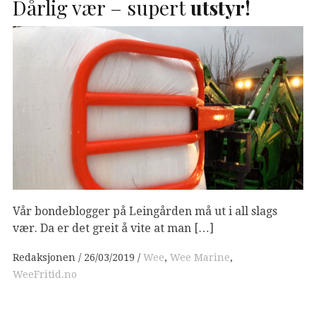
Dårlig vær – supert
utstyr!
Vår bondeblogger på Leingården må ut i all slags
vær. Da er det greit å vite at man […]
Redaksjonen
26/03/2019
Wee
,
Wee Marine
,
WeeFritid.no