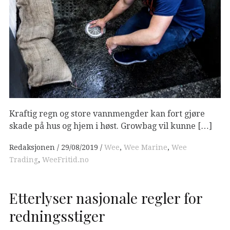
Kraftig regn og store vannmengder kan fort gjøre
skade på hus og hjem i høst. Growbag vil kunne […]
Redaksjonen
29/08/2019
Wee
,
Wee Marine
,
Wee
Trading
,
WeeFritid.no
Etterlyser nasjonale regler for
redningsstiger