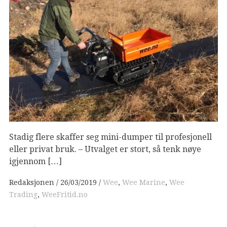
Stadig flere skaffer seg mini-dumper til profesjonell
eller privat bruk. – Utvalget er stort, så tenk nøye
igjennom […]
Redaksjonen
26/03/2019
Wee
,
Wee Marine
,
Wee
Trading
,
WeeFritid.no