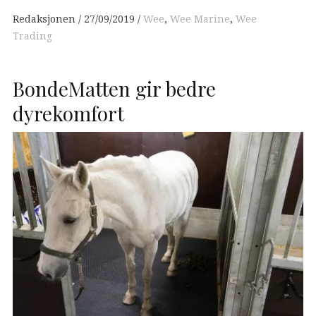
Redaksjonen
27/09/2019
Wee
,
Wee Marine
,
Wee
Trading
BondeMatten gir bedre
dyrekomfort