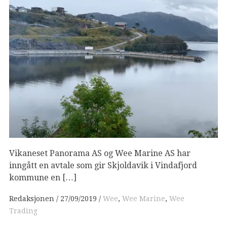
Vikaneset Panorama AS og Wee Marine AS har
inngått en avtale som gir Skjoldavik i Vindafjord
kommune en […]
Redaksjonen
27/09/2019
Wee
,
Wee Marine
,
Wee
Trading