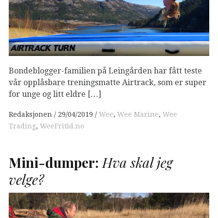
Bondeblogger-familien på Leingården har fått teste
vår opplåsbare treningsmatte Airtrack, som er super
for unge og litt eldre […]
Redaksjonen
29/04/2019
Wee
,
Wee Marine
,
Wee
Trading
,
WeeFritid.no
Mini-dumper:
Hva skal jeg
velge?