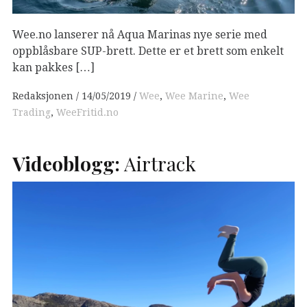
Wee.no lanserer nå Aqua Marinas nye serie med
oppblåsbare SUP-brett. Dette er et brett som enkelt
kan pakkes […]
Redaksjonen
14/05/2019
Wee
,
Wee Marine
,
Wee
Trading
,
WeeFritid.no
Videoblogg:
Airtrack