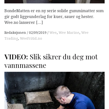
BondeMatten er en ny serie solide gummimatter som
gir godt liggeunderlag for kuer, sauer og hester.
Wee.no lanserer […]
Redaksjonen
02/09/2019
Wee
,
Wee Marine
,
Wee
Trading
,
WeeFritid.no
VIDEO
:
Slik sikrer du deg mot
vannmassene