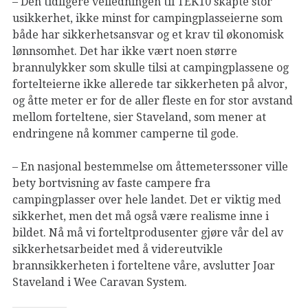
– Den tidligere veiledningen til TEK10 skapte stor
usikkerhet, ikke minst for campingplasseierne som
både har sikkerhetsansvar og et krav til økonomisk
lønnsomhet. Det har ikke vært noen større
brannulykker som skulle tilsi at campingplassene og
fortelteierne ikke allerede tar sikkerheten på alvor,
og åtte meter er for de aller fleste en for stor avstand
mellom forteltene, sier Staveland, som mener at
endringene nå kommer camperne til gode.
– En nasjonal bestemmelse om åttemeterssoner ville
bety bortvisning av faste campere fra
campingplasser over hele landet. Det er viktig med
sikkerhet, men det må også være realisme inne i
bildet. Nå må vi forteltprodusenter gjøre vår del av
sikkerhetsarbeidet med å videreutvikle
brannsikkerheten i forteltene våre, avslutter Joar
Staveland i Wee Caravan System.