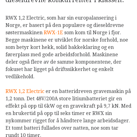
RWX 1,2 Electric, som har sin europalansering i
Norge, er basert på den populære og dieseldrevne
søstermaskinen
RWX-1E
som kom til Norge i fjor.
Begge maskinene er utviklet for norske forhold, noe
som betyr kort hekk, solid bakkeklaring og en
førerplass med gode arbeidsforhold. Maskinene
deler også flere av de samme komponentene, der
fokuset har ligget på driftssikkerhet og enkelt
vedlikehold.
RWX 1,2 Electric
er en batteridreven gravemaskin på
1,2 tonn. Det 48V/200A store litiumbatteriet gir en
effekt på opp til 6kW og en gravekraft på 9,7 kN. Med
en brukertid på opp til seks timer er RWX sin
nykommer rigget for å håndtere lange arbeidsdager.
Et tomt batteri fullades over natten, noe som tar
rundt 10 timer.