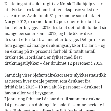
Drukningsstatistikk utgitt av Norsk Folkehjelp viser
at ulykker fra land har hatt en eksplosiv vekst de
siste årene. Av de totalt 61 personene som druknet i
Norge 2012, druknet kun 12 personer etter fall fra
land eller brygge. I 2015 druknet det totalt dobbelt så
mange personer som i 2012, og hele 58 av disse
druknet etter fall fra land eller brygge. Det gir nesten
fem ganger så mange drukningsulykker fra land – og
en økning på 37 prosent i forhold til totalt antall
druknede. Hordaland er fylket med flest
drukningsulykker – der druknet 12 personer i 2015.
Samtidig viser Sjøfartsdirektoratets ulykkesstatistikk
at nesten hver tredje person som druknet fra
fritidsbåt i 2015 – 10 av i alt 36 personer – druknet i
havna eller ved bryggene.
I januar og februar i år har det til sammen druknet
14 personer, en dobling i forhold til samme periode i
fjor. Halvparten av disse har falt fra land, brygge