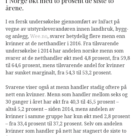
i Norge økt med to prosent de siste to
årene.
I en fersk undersøkelse gjennomført av InFact på
vegne av utstyrsleverandøren innen landbruk, bygg-
og anlegg,
Wee.no
, svarer betydelig flere menn enn
kvinner at de netthandler i 2016. Fra tilsvarende
undersøkelse i 2014 har andelen norske menn som
svarer at de netthandler økt med 4,8 prosent, fra 59,8
til 64,6 prosent, mens tilsvarende andel for kvinner
har sunket marginalt, fra 54,3 til 53,2 prosent.
Svarene viser også at menn handler stadig oftere på
nett enn kvinner. Menn som handler mellom seks og
30 ganger i året har økt fra 40,3 til 45,5 prosent –
altså 5,2 prosent – siden 2014, mens andelen av
kvinner i samme gruppe har kun økt med 2,8 prosent
– fra 33,4 prosent til 37,2 prosent. Selv om andelen
kvinner som handler på nett har stagnert de siste to