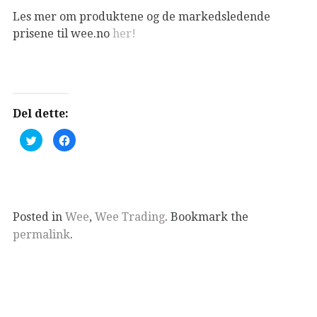
Les mer om produktene og de markedsledende
prisene til wee.no
her!
Del dette:
K
K
l
l
i
i
k
k
k
k
f
f
o
o
r
r
å
å
d
d
Posted in
Wee
,
Wee Trading
. Bookmark the
e
e
l
l
permalink
.
e
e
p
p
å
å
T
F
w
a
i
c
t
e
t
b
e
o
r
o