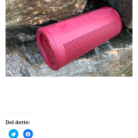
Del dette:
K
K
l
l