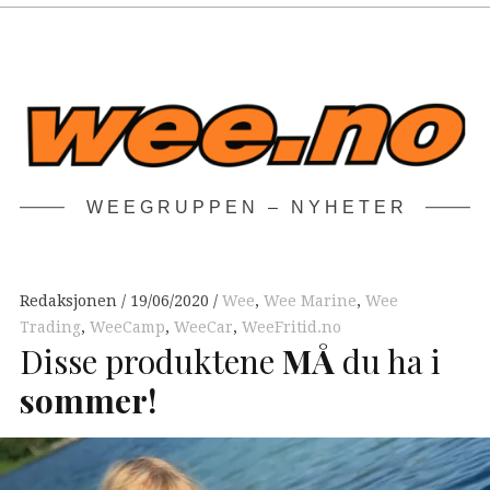
WEEGRUPPEN – NYHETER
Redaksjonen
19/06/2020
Wee
,
Wee Marine
,
Wee
Trading
,
WeeCamp
,
WeeCar
,
WeeFritid.no
Disse produktene
MÅ
du ha i
sommer!