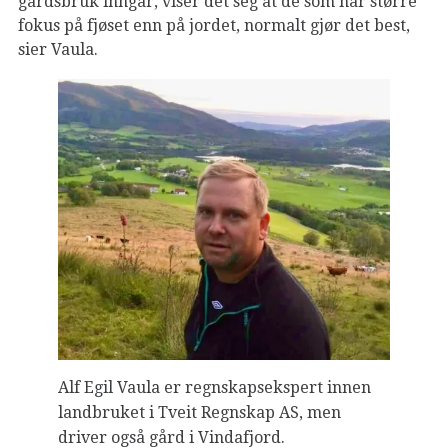
gårdsbruk inngår, viser det seg at de som har større
fokus på fjøset enn på jordet, normalt gjør det best,
sier Vaula.
Alf Egil Vaula er regnskapsekspert innen
landbruket i Tveit Regnskap AS, men
driver også gård i Vindafjord.