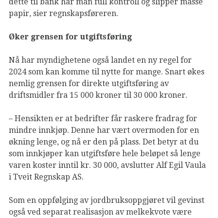
dette til bank har man full kontroll og slipper masse
papir, sier regnskapsføreren.
Øker grensen for utgiftsføring
Nå har myndighetene også landet en ny regel for
2024 som kan komme til nytte for mange. Snart økes
nemlig grensen for direkte utgiftsføring av
driftsmidler fra 15 000 kroner til 30 000 kroner.
– Hensikten er at bedrifter får raskere fradrag for
mindre innkjøp. Denne har vært overmoden for en
økning lenge, og nå er den på plass. Det betyr at du
som innkjøper kan utgiftsføre hele beløpet så lenge
varen koster inntil kr. 30 000, avslutter Alf Egil Vaula
i Tveit Regnskap AS.
Som en oppfølging av jordbruksoppgjøret vil gevinst
også ved separat realisasjon av melkekvote være