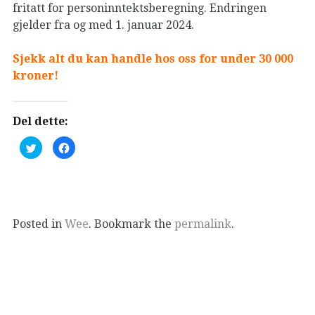
fritatt for personinntektsberegning. Endringen
gjelder fra og med 1. januar 2024.
Sjekk alt du kan handle hos oss for under 30 000
kroner!
Del dette:
K
K
l
l
i
i
k
k
k
k
f
f
o
o
r
r
å
å
d
d
Posted in
Wee
. Bookmark the
permalink
.
e
e
l
l
e
e
p
p
å
å
T
F
w
a
i
c
t
e
t
b
e
o